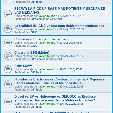
Publicado en
Off-Topic
S10 WT: LA PICK UP BASE MÁS POTENTE Y SEGURA DE
LAS MEDIANAS.
Último mensaje por
javier_tejedor
«
23 May 2026, 21:27
Publicado en
Otros autos de Chevrolet
La realidad del GNC vs una nota doblemente tendenciosa
Último mensaje por
javier_tejedor
«
22 May 2026, 02:39
Publicado en
GNC
Conversion Suran (sin perder baul)
Último mensaje por
javier_tejedor
«
23 Mar 2026, 06:54
Publicado en
GNC
Chevrolet S10! (Motor)
Último mensaje por
javier_tejedor
«
20 Mar 2026, 23:17
Publicado en
Otros autos de Chevrolet
Feliz Dia!!!!
Último mensaje por
javier_tejedor
«
28 Dic 2025, 17:43
Publicado en
Off-Topic
Híbridos vs Eléctricos vs Combustión Interna + Mejores y
Peores Modelos | Cuál es el Mejor Sistema?
Último mensaje por
javier_tejedor
«
23 Nov 2025, 22:08
Publicado en
Off-Topic
Diesel vs EV vs Hidrógeno vs GLP/GNC vs Biodiesel -
¿Podremos Deshacernos de los Motores Gigantes?
Último mensaje por
javier_tejedor
«
10 Nov 2025, 08:16
Publicado en
Off-Topic