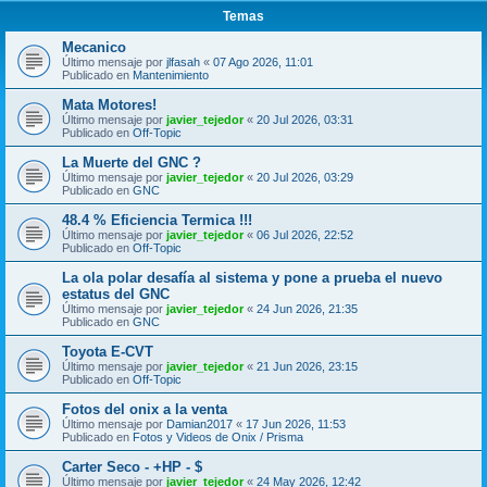
Temas
Mecanico
Último mensaje por
jlfasah
«
07 Ago 2026, 11:01
Publicado en
Mantenimiento
Mata Motores!
Último mensaje por
javier_tejedor
«
20 Jul 2026, 03:31
Publicado en
Off-Topic
La Muerte del GNC ?
Último mensaje por
javier_tejedor
«
20 Jul 2026, 03:29
Publicado en
GNC
48.4 % Eficiencia Termica !!!
Último mensaje por
javier_tejedor
«
06 Jul 2026, 22:52
Publicado en
Off-Topic
La ola polar desafía al sistema y pone a prueba el nuevo
estatus del GNC
Último mensaje por
javier_tejedor
«
24 Jun 2026, 21:35
Publicado en
GNC
Toyota E-CVT
Último mensaje por
javier_tejedor
«
21 Jun 2026, 23:15
Publicado en
Off-Topic
Fotos del onix a la venta
Último mensaje por
Damian2017
«
17 Jun 2026, 11:53
Publicado en
Fotos y Videos de Onix / Prisma
Carter Seco - +HP - $
Último mensaje por
javier_tejedor
«
24 May 2026, 12:42