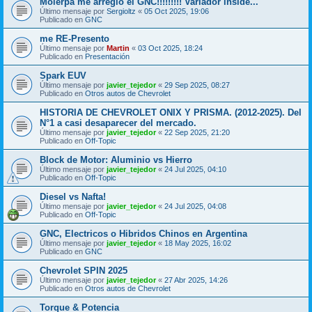
Molerpa me arregló el GNC!!!!!!!!! Variador inside...
Último mensaje por
Sergioltz
«
05 Oct 2025, 19:06
Publicado en
GNC
me RE-Presento
Último mensaje por
Martin
«
03 Oct 2025, 18:24
Publicado en
Presentación
Spark EUV
Último mensaje por
javier_tejedor
«
29 Sep 2025, 08:27
Publicado en
Otros autos de Chevrolet
HISTORIA DE CHEVROLET ONIX Y PRISMA. (2012-2025). Del
N°1 a casi desaparecer del mercado.
Último mensaje por
javier_tejedor
«
22 Sep 2025, 21:20
Publicado en
Off-Topic
Block de Motor: Aluminio vs Hierro
Último mensaje por
javier_tejedor
«
24 Jul 2025, 04:10
Publicado en
Off-Topic
Diesel vs Nafta!
Último mensaje por
javier_tejedor
«
24 Jul 2025, 04:08
Publicado en
Off-Topic
GNC, Electricos o Hibridos Chinos en Argentina
Último mensaje por
javier_tejedor
«
18 May 2025, 16:02
Publicado en
GNC
Chevrolet SPIN 2025
Último mensaje por
javier_tejedor
«
27 Abr 2025, 14:26
Publicado en
Otros autos de Chevrolet
Torque & Potencia