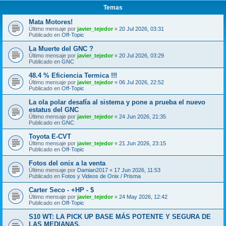
Temas
Mata Motores!
Último mensaje por
javier_tejedor
«
20 Jul 2026, 03:31
Publicado en
Off-Topic
La Muerte del GNC ?
Último mensaje por
javier_tejedor
«
20 Jul 2026, 03:29
Publicado en
GNC
48.4 % Eficiencia Termica !!!
Último mensaje por
javier_tejedor
«
06 Jul 2026, 22:52
Publicado en
Off-Topic
La ola polar desafía al sistema y pone a prueba el nuevo
estatus del GNC
Último mensaje por
javier_tejedor
«
24 Jun 2026, 21:35
Publicado en
GNC
Toyota E-CVT
Último mensaje por
javier_tejedor
«
21 Jun 2026, 23:15
Publicado en
Off-Topic
Fotos del onix a la venta
Último mensaje por
Damian2017
«
17 Jun 2026, 11:53
Publicado en
Fotos y Videos de Onix / Prisma
Carter Seco - +HP - $
Último mensaje por
javier_tejedor
«
24 May 2026, 12:42
Publicado en
Off-Topic
S10 WT: LA PICK UP BASE MÁS POTENTE Y SEGURA DE
LAS MEDIANAS.