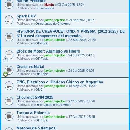
me RE-Presento
Último mensaje por
Martin
«
03 Oct 2025, 18:24
Publicado en
Presentación
Spark EUV
Último mensaje por
javier_tejedor
«
29 Sep 2025, 08:27
Publicado en
Otros autos de Chevrolet
HISTORIA DE CHEVROLET ONIX Y PRISMA. (2012-2025). Del
N°1 a casi desaparecer del mercado.
Último mensaje por
javier_tejedor
«
22 Sep 2025, 21:20
Publicado en
Off-Topic
Block de Motor: Aluminio vs Hierro
Último mensaje por
javier_tejedor
«
24 Jul 2025, 04:10
Publicado en
Off-Topic
Diesel vs Nafta!
Último mensaje por
javier_tejedor
«
24 Jul 2025, 04:08
Publicado en
Off-Topic
GNC, Electricos o Hibridos Chinos en Argentina
Último mensaje por
javier_tejedor
«
18 May 2025, 16:02
Publicado en
GNC
Chevrolet SPIN 2025
Último mensaje por
javier_tejedor
«
27 Abr 2025, 14:26
Publicado en
Otros autos de Chevrolet
Torque & Potencia
Último mensaje por
javier_tejedor
«
17 Abr 2025, 15:48
Publicado en
Off-Topic
Motores de 5 tiempos!