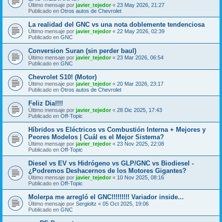
Último mensaje por
javier_tejedor
«
23 May 2026, 21:27
Publicado en
Otros autos de Chevrolet
La realidad del GNC vs una nota doblemente tendenciosa
Último mensaje por
javier_tejedor
«
22 May 2026, 02:39
Publicado en
GNC
Conversion Suran (sin perder baul)
Último mensaje por
javier_tejedor
«
23 Mar 2026, 06:54
Publicado en
GNC
Chevrolet S10! (Motor)
Último mensaje por
javier_tejedor
«
20 Mar 2026, 23:17
Publicado en
Otros autos de Chevrolet
Feliz Dia!!!!
Último mensaje por
javier_tejedor
«
28 Dic 2025, 17:43
Publicado en
Off-Topic
Híbridos vs Eléctricos vs Combustión Interna + Mejores y
Peores Modelos | Cuál es el Mejor Sistema?
Último mensaje por
javier_tejedor
«
23 Nov 2025, 22:08
Publicado en
Off-Topic
Diesel vs EV vs Hidrógeno vs GLP/GNC vs Biodiesel -
¿Podremos Deshacernos de los Motores Gigantes?
Último mensaje por
javier_tejedor
«
10 Nov 2025, 08:16
Publicado en
Off-Topic
Molerpa me arregló el GNC!!!!!!!!! Variador inside...
Último mensaje por
Sergioltz
«
05 Oct 2025, 19:06
Publicado en
GNC