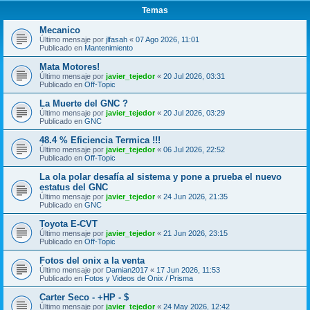
Temas
Mecanico
Último mensaje por
jlfasah
«
07 Ago 2026, 11:01
Publicado en
Mantenimiento
Mata Motores!
Último mensaje por
javier_tejedor
«
20 Jul 2026, 03:31
Publicado en
Off-Topic
La Muerte del GNC ?
Último mensaje por
javier_tejedor
«
20 Jul 2026, 03:29
Publicado en
GNC
48.4 % Eficiencia Termica !!!
Último mensaje por
javier_tejedor
«
06 Jul 2026, 22:52
Publicado en
Off-Topic
La ola polar desafía al sistema y pone a prueba el nuevo
estatus del GNC
Último mensaje por
javier_tejedor
«
24 Jun 2026, 21:35
Publicado en
GNC
Toyota E-CVT
Último mensaje por
javier_tejedor
«
21 Jun 2026, 23:15
Publicado en
Off-Topic
Fotos del onix a la venta
Último mensaje por
Damian2017
«
17 Jun 2026, 11:53
Publicado en
Fotos y Videos de Onix / Prisma
Carter Seco - +HP - $
Último mensaje por
javier_tejedor
«
24 May 2026, 12:42