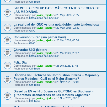
Publicado en
Off-Topic
S10 WT: LA PICK UP BASE MÁS POTENTE Y SEGURA DE
LAS MEDIANAS.
Último mensaje por
javier_tejedor
«
23 May 2026, 21:27
Publicado en
Otros autos de Chevrolet
La realidad del GNC vs una nota doblemente tendenciosa
Último mensaje por
javier_tejedor
«
22 May 2026, 02:39
Publicado en
GNC
Conversion Suran (sin perder baul)
Último mensaje por
javier_tejedor
«
23 Mar 2026, 06:54
Publicado en
GNC
Chevrolet S10! (Motor)
Último mensaje por
javier_tejedor
«
20 Mar 2026, 23:17
Publicado en
Otros autos de Chevrolet
Feliz Dia!!!!
Último mensaje por
javier_tejedor
«
28 Dic 2025, 17:43
Publicado en
Off-Topic
Híbridos vs Eléctricos vs Combustión Interna + Mejores y
Peores Modelos | Cuál es el Mejor Sistema?
Último mensaje por
javier_tejedor
«
23 Nov 2025, 22:08
Publicado en
Off-Topic
Diesel vs EV vs Hidrógeno vs GLP/GNC vs Biodiesel -
¿Podremos Deshacernos de los Motores Gigantes?
Último mensaje por
javier_tejedor
«
10 Nov 2025, 08:16
Publicado en
Off-Topic