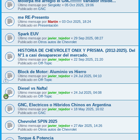
Molerpa me arregló el GNC!!!!!!!!! Variador inside...
Último mensaje por
Sergioltz
«
05 Oct 2025, 19:06
Publicado en
GNC
me RE-Presento
Último mensaje por
Martin
«
03 Oct 2025, 18:24
Publicado en
Presentación
Spark EUV
Último mensaje por
javier_tejedor
«
29 Sep 2025, 08:27
Publicado en
Otros autos de Chevrolet
HISTORIA DE CHEVROLET ONIX Y PRISMA. (2012-2025). Del
N°1 a casi desaparecer del mercado.
Último mensaje por
javier_tejedor
«
22 Sep 2025, 21:20
Publicado en
Off-Topic
Block de Motor: Aluminio vs Hierro
Último mensaje por
javier_tejedor
«
24 Jul 2025, 04:10
Publicado en
Off-Topic
Diesel vs Nafta!
Último mensaje por
javier_tejedor
«
24 Jul 2025, 04:08
Publicado en
Off-Topic
GNC, Electricos o Hibridos Chinos en Argentina
Último mensaje por
javier_tejedor
«
18 May 2025, 16:02
Publicado en
GNC
Chevrolet SPIN 2025
Último mensaje por
javier_tejedor
«
27 Abr 2025, 14:26
Publicado en
Otros autos de Chevrolet
Torque & Potencia