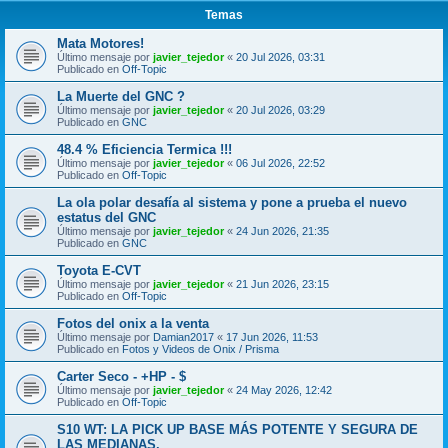
Temas
Mata Motores!
Último mensaje por
javier_tejedor
«
20 Jul 2026, 03:31
Publicado en
Off-Topic
La Muerte del GNC ?
Último mensaje por
javier_tejedor
«
20 Jul 2026, 03:29
Publicado en
GNC
48.4 % Eficiencia Termica !!!
Último mensaje por
javier_tejedor
«
06 Jul 2026, 22:52
Publicado en
Off-Topic
La ola polar desafía al sistema y pone a prueba el nuevo
estatus del GNC
Último mensaje por
javier_tejedor
«
24 Jun 2026, 21:35
Publicado en
GNC
Toyota E-CVT
Último mensaje por
javier_tejedor
«
21 Jun 2026, 23:15
Publicado en
Off-Topic
Fotos del onix a la venta
Último mensaje por
Damian2017
«
17 Jun 2026, 11:53
Publicado en
Fotos y Videos de Onix / Prisma
Carter Seco - +HP - $
Último mensaje por
javier_tejedor
«
24 May 2026, 12:42
Publicado en
Off-Topic
S10 WT: LA PICK UP BASE MÁS POTENTE Y SEGURA DE
LAS MEDIANAS.