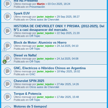
me RE-Presento
Último mensaje por
Martin
«
03 Oct 2025, 18:24
Publicado en
Presentación
Spark EUV
Último mensaje por
javier_tejedor
«
29 Sep 2025, 08:27
Publicado en
Otros autos de Chevrolet
HISTORIA DE CHEVROLET ONIX Y PRISMA. (2012-2025). Del
N°1 a casi desaparecer del mercado.
Último mensaje por
javier_tejedor
«
22 Sep 2025, 21:20
Publicado en
Off-Topic
Block de Motor: Aluminio vs Hierro
Último mensaje por
javier_tejedor
«
24 Jul 2025, 04:10
Publicado en
Off-Topic
Diesel vs Nafta!
Último mensaje por
javier_tejedor
«
24 Jul 2025, 04:08
Publicado en
Off-Topic
GNC, Electricos o Hibridos Chinos en Argentina
Último mensaje por
javier_tejedor
«
18 May 2025, 16:02
Publicado en
GNC
Chevrolet SPIN 2025
Último mensaje por
javier_tejedor
«
27 Abr 2025, 14:26
Publicado en
Otros autos de Chevrolet
Torque & Potencia
Último mensaje por
javier_tejedor
«
17 Abr 2025, 15:48
Publicado en
Off-Topic
Motores de 5 tiempos!