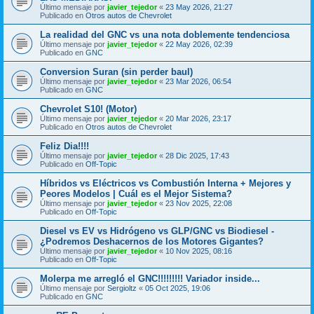
Último mensaje por
javier_tejedor
«
23 May 2026, 21:27
Publicado en
Otros autos de Chevrolet
La realidad del GNC vs una nota doblemente tendenciosa
Último mensaje por
javier_tejedor
«
22 May 2026, 02:39
Publicado en
GNC
Conversion Suran (sin perder baul)
Último mensaje por
javier_tejedor
«
23 Mar 2026, 06:54
Publicado en
GNC
Chevrolet S10! (Motor)
Último mensaje por
javier_tejedor
«
20 Mar 2026, 23:17
Publicado en
Otros autos de Chevrolet
Feliz Dia!!!!
Último mensaje por
javier_tejedor
«
28 Dic 2025, 17:43
Publicado en
Off-Topic
Híbridos vs Eléctricos vs Combustión Interna + Mejores y
Peores Modelos | Cuál es el Mejor Sistema?
Último mensaje por
javier_tejedor
«
23 Nov 2025, 22:08
Publicado en
Off-Topic
Diesel vs EV vs Hidrógeno vs GLP/GNC vs Biodiesel -
¿Podremos Deshacernos de los Motores Gigantes?
Último mensaje por
javier_tejedor
«
10 Nov 2025, 08:16
Publicado en
Off-Topic
Molerpa me arregló el GNC!!!!!!!!! Variador inside...
Último mensaje por
Sergioltz
«
05 Oct 2025, 19:06
Publicado en
GNC