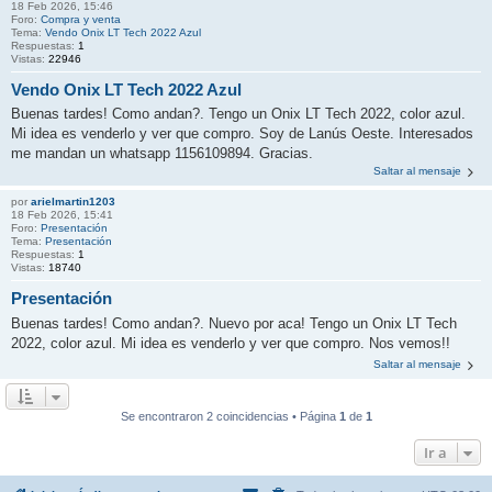
18 Feb 2026, 15:46
Foro:
Compra y venta
Tema:
Vendo Onix LT Tech 2022 Azul
Respuestas:
1
Vistas:
22946
Vendo Onix LT Tech 2022 Azul
Buenas tardes! Como andan?. Tengo un Onix LT Tech 2022, color azul.
Mi idea es venderlo y ver que compro. Soy de Lanús Oeste. Interesados
me mandan un whatsapp 1156109894. Gracias.
Saltar al mensaje
por
arielmartin1203
18 Feb 2026, 15:41
Foro:
Presentación
Tema:
Presentación
Respuestas:
1
Vistas:
18740
Presentación
Buenas tardes! Como andan?. Nuevo por aca! Tengo un Onix LT Tech
2022, color azul. Mi idea es venderlo y ver que compro. Nos vemos!!
Saltar al mensaje
Se encontraron 2 coincidencias • Página
1
de
1
Ir a