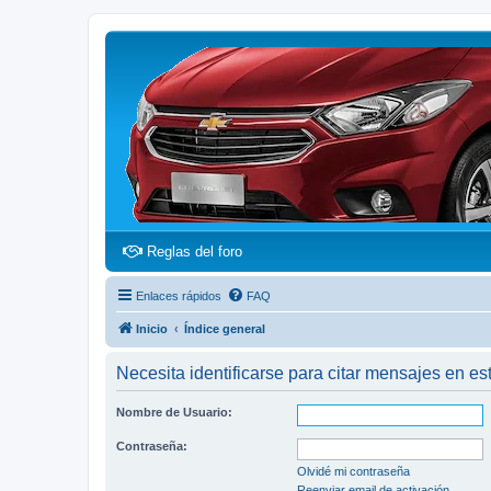
(Opens a new tab)
Reglas del foro
Enlaces rápidos
FAQ
Inicio
Índice general
Necesita identificarse para citar mensajes en est
Nombre de Usuario:
Contraseña:
Olvidé mi contraseña
Reenviar email de activación