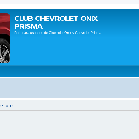
CLUB CHEVROLET ONIX
PRISMA
Foro para usuarios de Chevrolet Onix y Chevrolet Prisma
e foro.