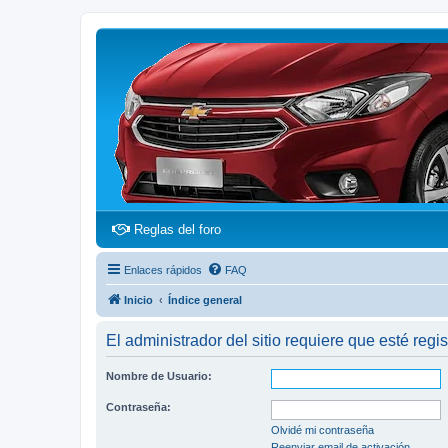
(Opens a new tab)
Reglas del foro
Enlaces rápidos
FAQ
Inicio
Índice general
El administrador del sitio requiere que esté regis
Nombre de Usuario:
Contraseña:
Olvidé mi contraseña
Reenviar email de activación