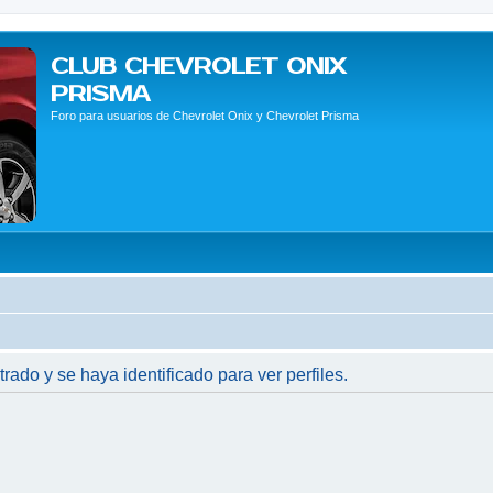
CLUB CHEVROLET ONIX
PRISMA
Foro para usuarios de Chevrolet Onix y Chevrolet Prisma
trado y se haya identificado para ver perfiles.