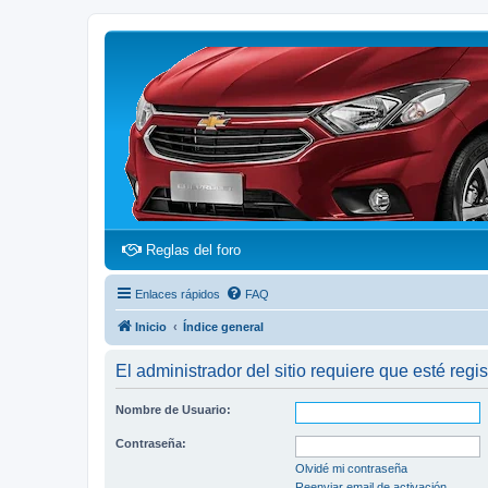
(Opens a new tab)
Reglas del foro
Enlaces rápidos
FAQ
Inicio
Índice general
El administrador del sitio requiere que esté regis
Nombre de Usuario:
Contraseña:
Olvidé mi contraseña
Reenviar email de activación