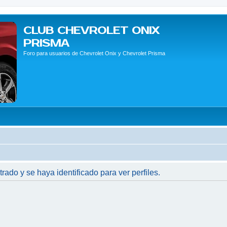
CLUB CHEVROLET ONIX
PRISMA
Foro para usuarios de Chevrolet Onix y Chevrolet Prisma
trado y se haya identificado para ver perfiles.