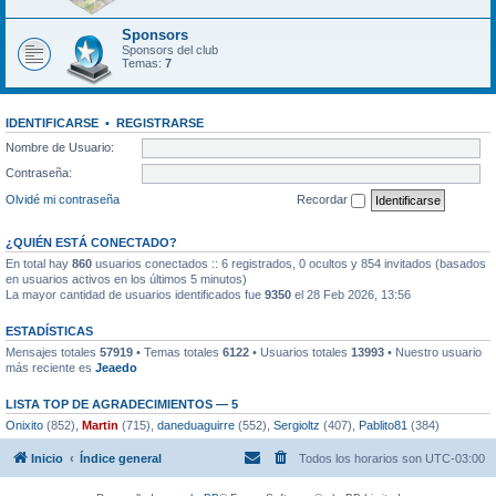
Sponsors
Sponsors del club
Temas:
7
IDENTIFICARSE
•
REGISTRARSE
Nombre de Usuario:
Contraseña:
Olvidé mi contraseña
Recordar
¿QUIÉN ESTÁ CONECTADO?
En total hay
860
usuarios conectados :: 6 registrados, 0 ocultos y 854 invitados (basados
en usuarios activos en los últimos 5 minutos)
La mayor cantidad de usuarios identificados fue
9350
el 28 Feb 2026, 13:56
ESTADÍSTICAS
Mensajes totales
57919
• Temas totales
6122
• Usuarios totales
13993
• Nuestro usuario
más reciente es
Jeaedo
LISTA TOP DE AGRADECIMIENTOS — 5
Onixito
(852),
Martin
(715),
daneduaguirre
(552),
Sergioltz
(407),
Pablito81
(384)
Inicio
Índice general
Todos los horarios son
UTC-03:00