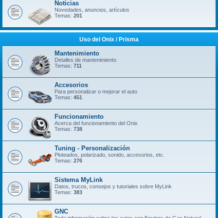
Noticias
Novedades, anuncios, artículos
Temas:
201
Uso del Onix / Prisma
Mantenimiento
Detalles de mantenimiento
Temas:
711
Accesorios
Para personalizar o mejorar el auto
Temas:
451
Funcionamiento
Acerca del funcionamiento del Onix
Temas:
738
Tuning - Personalización
Ploteados, polarizado, sonido, accesorios, etc.
Temas:
276
Sistema MyLink
Datos, trucos, consejos y tutoriales sobre MyLink
Temas:
383
GNC