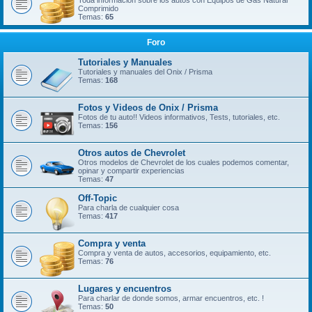
Toda información sobre los autos con Equipos de Gas Natural
Comprimido
Temas:
65
Foro
Tutoriales y Manuales
Tutoriales y manuales del Onix / Prisma
Temas:
168
Fotos y Videos de Onix / Prisma
Fotos de tu auto!! Videos informativos, Tests, tutoriales, etc.
Temas:
156
Otros autos de Chevrolet
Otros modelos de Chevrolet de los cuales podemos comentar,
opinar y compartir experiencias
Temas:
47
Off-Topic
Para charla de cualquier cosa
Temas:
417
Compra y venta
Compra y venta de autos, accesorios, equipamiento, etc.
Temas:
76
Lugares y encuentros
Para charlar de donde somos, armar encuentros, etc. !
Temas:
50