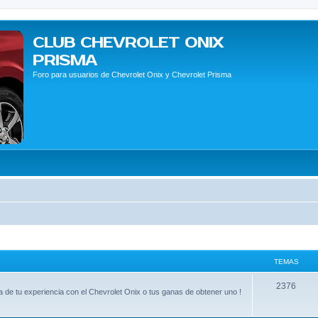
CLUB CHEVROLET ONIX
PRISMA
Foro para usuarios de Chevrolet Onix y Chevrolet Prisma
TEMAS
2376
 de tu experiencia con el Chevrolet Onix o tus ganas de obtener uno !