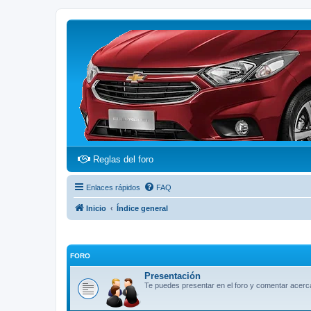
(Opens a new tab)
Reglas del foro
Enlaces rápidos
FAQ
Inicio
Índice general
FORO
Presentación
Te puedes presentar en el foro y comentar acerca