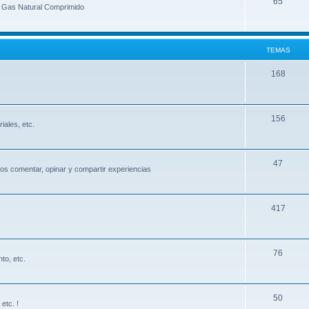
65
e Gas Natural Comprimido
TEMAS
168
156
iales, etc.
47
s comentar, opinar y compartir experiencias
417
76
to, etc.
50
etc. !