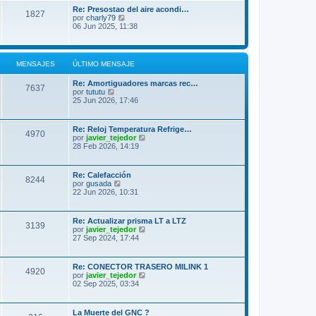
l
Re: Presostao del aire acondi…
1827
t
V
por
charly79
i
e
06 Jun 2025, 11:38
m
r
o
ú
m
l
e
t
MENSAJES
ÚLTIMO MENSAJE
n
i
s
m
a
Re: Amortiguadores marcas rec…
o
7637
j
V
por
tututu
m
e
e
25 Jun 2026, 17:46
e
r
n
ú
s
l
a
Re: Reloj Temperatura Refrige…
4970
t
j
V
por
javier_tejedor
i
e
e
28 Feb 2026, 14:19
m
r
o
ú
m
l
Re: Calefacción
e
8244
t
V
por
gusada
n
i
e
22 Jun 2026, 10:31
s
m
r
a
o
ú
j
m
l
e
Re: Actualizar prisma LT a LTZ
e
3139
t
V
por
javier_tejedor
n
i
e
27 Sep 2024, 17:44
s
m
r
a
o
ú
j
m
l
e
Re: CONECTOR TRASERO MILINK 1
e
4920
t
V
por
javier_tejedor
n
i
e
02 Sep 2025, 03:34
s
m
r
a
o
ú
j
m
l
e
La Muerte del GNC ?
e