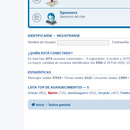
Sponsors
Sponsors del club
IDENTIFICARSE
•
REGISTRARSE
Nombre de Usuario:
Contraseña:
¿QUIÉN ESTÁ CONECTADO?
En total hay
1074
usuarios conectados :: 4 registrados, 0 ocultos y 1070
La mayor cantidad de usuarios identificados fue
9350
el 28 Feb 2026, 13
ESTADÍSTICAS
Mensajes totales
57919
• Temas totales
6122
• Usuarios totales
13993
•
LISTA TOP DE AGRADECIMIENTOS — 5
Onixito
(852),
Martin
(715),
daneduaguirre
(552),
Sergioltz
(407),
Pablit
Inicio
Índice general