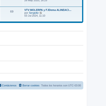
26 May 2020, 16:25
s
m
r
a
o
ú
j
m
l
e
VTV MOLERPA y FJDema ALINEACI…
e
69
t
V
por
Sergioltz
n
i
e
03 Jul 2024, 11:10
s
m
r
a
o
ú
j
m
l
e
e
t
n
i
s
m
a
o
j
m
e
e
n
s
a
j
e
Contáctenos
Borrar cookies
Todos los horarios son
UTC-03:00