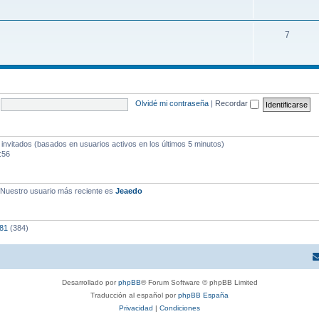
7
Olvidé mi contraseña
|
Recordar
 invitados (basados en usuarios activos en los últimos 5 minutos)
:56
 Nuestro usuario más reciente es
Jeaedo
o81
(384)
Desarrollado por
phpBB
® Forum Software © phpBB Limited
Traducción al español por
phpBB España
Privacidad
|
Condiciones