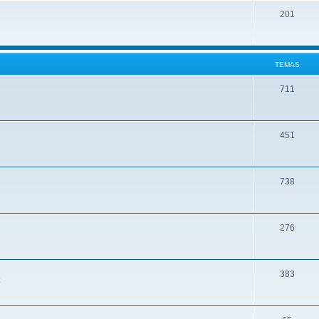
201
TEMAS
711
451
738
276
383
k