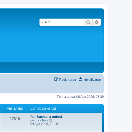
Buscar
Búsqueda avanza
Registrarse
Identificarse
Fecha actual 06 Ago 2026, 23:39
MENSAJES
ÚLTIMO MENSAJE
Re: Buenas a todos!
17819
V
por
Tinchota
e
04 Ago 2026, 19:19
r
ú