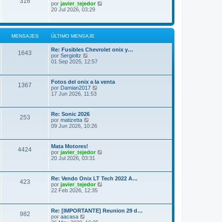
316
t
V
por
javier_tejedor
n
i
e
20 Jul 2026, 03:29
s
m
r
a
o
ú
j
m
l
e
e
t
MENSAJES
ÚLTIMO MENSAJE
n
i
s
m
a
Re: Fusibles Chevrolet onix y…
o
1643
j
V
por
Sergioltz
m
e
e
01 Sep 2025, 12:57
e
r
n
ú
s
l
a
Fotos del onix a la venta
1367
t
j
V
por
Damian2017
i
e
e
17 Jun 2026, 11:53
m
r
o
ú
m
l
Re: Sonic 2026
e
253
t
V
por
matizetta
n
i
e
09 Jun 2026, 10:26
s
m
r
a
o
ú
j
m
l
e
Mata Motores!
e
4424
t
V
por
javier_tejedor
n
i
e
20 Jul 2026, 03:31
s
m
r
a
o
ú
j
m
l
e
Re: Vendo Onix LT Tech 2022 A…
e
423
t
V
por
javier_tejedor
n
i
e
22 Feb 2026, 12:35
s
m
r
a
o
ú
j
m
l
e
Re: [IMPORTANTE] Reunion 29 d…
e
982
t
V
por
aacasa
n
i
e