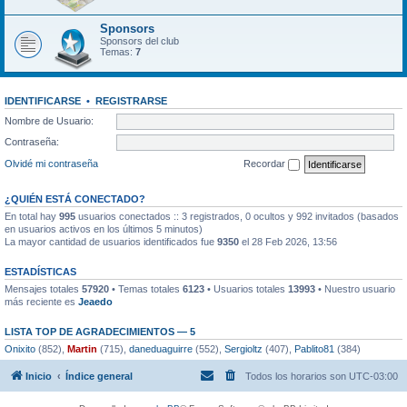
Sponsors
Sponsors del club
Temas:
7
IDENTIFICARSE
•
REGISTRARSE
Nombre de Usuario:
Contraseña:
Olvidé mi contraseña
Recordar
¿QUIÉN ESTÁ CONECTADO?
En total hay
995
usuarios conectados :: 3 registrados, 0 ocultos y 992 invitados (basados
en usuarios activos en los últimos 5 minutos)
La mayor cantidad de usuarios identificados fue
9350
el 28 Feb 2026, 13:56
ESTADÍSTICAS
Mensajes totales
57920
• Temas totales
6123
• Usuarios totales
13993
• Nuestro usuario
más reciente es
Jeaedo
LISTA TOP DE AGRADECIMIENTOS — 5
Onixito
(852),
Martin
(715),
daneduaguirre
(552),
Sergioltz
(407),
Pablito81
(384)
Inicio
Índice general
Todos los horarios son
UTC-03:00