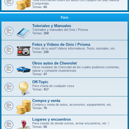
Toda información sobre los autos con Equipos de Gas Natural
Comprimido
Temas:
65
Foro
Tutoriales y Manuales
Tutoriales y manuales del Onix / Prisma
Temas:
168
Fotos y Videos de Onix / Prisma
Fotos de tu auto!! Videos informativos, Tests, tutoriales, etc.
Temas:
156
Otros autos de Chevrolet
Otros modelos de Chevrolet de los cuales podemos comentar,
opinar y compartir experiencias
Temas:
47
Off-Topic
Para charla de cualquier cosa
Temas:
417
Compra y venta
Compra y venta de autos, accesorios, equipamiento, etc.
Temas:
76
Lugares y encuentros
Para charlar de donde somos, armar encuentros, etc. !
Temas:
50