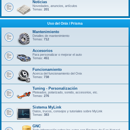
Noticias
Novedades, anuncios, artículos
Temas:
201
Uso del Onix / Prisma
Mantenimiento
Detalles de mantenimiento
Temas:
712
Accesorios
Para personalizar o mejorar el auto
Temas:
451
Funcionamiento
Acerca del funcionamiento del Onix
Temas:
738
Tuning - Personalización
Ploteados, polarizado, sonido, accesorios, etc.
Temas:
276
Sistema MyLink
Datos, trucos, consejos y tutoriales sobre MyLink
Temas:
383
GNC