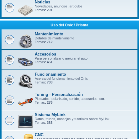
Noticias
Novedades, anuncios, artículos
Temas:
201
Uso del Onix / Prisma
Mantenimiento
Detalles de mantenimiento
Temas:
712
Accesorios
Para personalizar o mejorar el auto
Temas:
451
Funcionamiento
Acerca del funcionamiento del Onix
Temas:
738
Tuning - Personalización
Ploteados, polarizado, sonido, accesorios, etc.
Temas:
276
Sistema MyLink
Datos, trucos, consejos y tutoriales sobre MyLink
Temas:
383
GNC