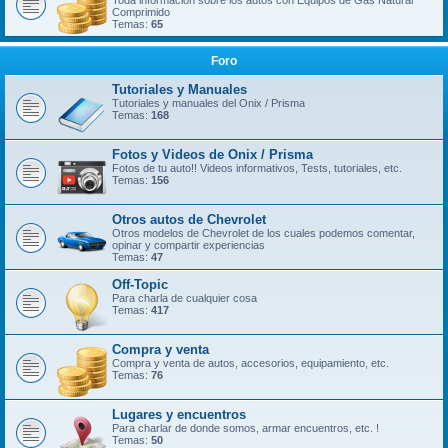
Toda información sobre los autos con Equipos de Gas Natural
Comprimido
Temas:
65
Foro
Tutoriales y Manuales
Tutoriales y manuales del Onix / Prisma
Temas:
168
Fotos y Videos de Onix / Prisma
Fotos de tu auto!! Videos informativos, Tests, tutoriales, etc.
Temas:
156
Otros autos de Chevrolet
Otros modelos de Chevrolet de los cuales podemos comentar,
opinar y compartir experiencias
Temas:
47
Off-Topic
Para charla de cualquier cosa
Temas:
417
Compra y venta
Compra y venta de autos, accesorios, equipamiento, etc.
Temas:
76
Lugares y encuentros
Para charlar de donde somos, armar encuentros, etc. !
Temas:
50