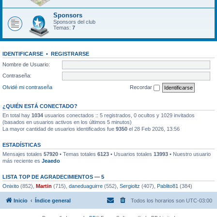
Sponsors
Sponsors del club
Temas:
7
IDENTIFICARSE
•
REGISTRARSE
Nombre de Usuario:
Contraseña:
Olvidé mi contraseña
Recordar
¿QUIÉN ESTÁ CONECTADO?
En total hay
1034
usuarios conectados :: 5 registrados, 0 ocultos y 1029 invitados
(basados en usuarios activos en los últimos 5 minutos)
La mayor cantidad de usuarios identificados fue
9350
el 28 Feb 2026, 13:56
ESTADÍSTICAS
Mensajes totales
57920
• Temas totales
6123
• Usuarios totales
13993
• Nuestro usuario
más reciente es
Jeaedo
LISTA TOP DE AGRADECIMIENTOS — 5
Onixito
(852),
Martin
(715),
daneduaguirre
(552),
Sergioltz
(407),
Pablito81
(384)
Inicio
Índice general
Todos los horarios son
UTC-03:00