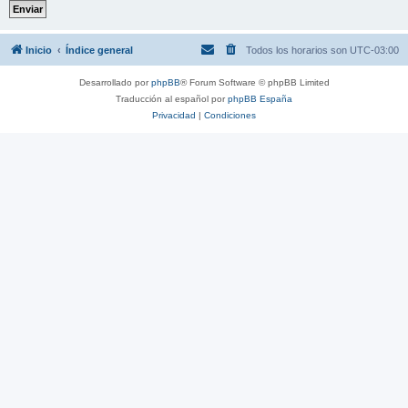
Inicio
Índice general
Todos los horarios son
UTC-03:00
Desarrollado por
phpBB
® Forum Software © phpBB Limited
Traducción al español por
phpBB España
Privacidad
|
Condiciones