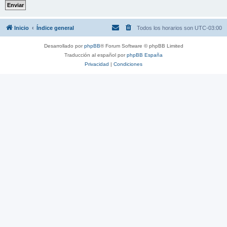
Inicio
Índice general
Todos los horarios son
UTC-03:00
Desarrollado por
phpBB
® Forum Software © phpBB Limited
Traducción al español por
phpBB España
Privacidad
|
Condiciones