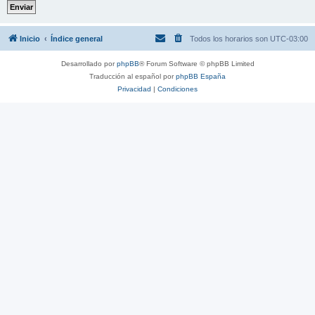
Inicio
Índice general
Todos los horarios son
UTC-03:00
Desarrollado por
phpBB
® Forum Software © phpBB Limited
Traducción al español por
phpBB España
Privacidad
|
Condiciones