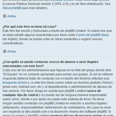
(Licencia Pública General) versión 2 (GPL-2.0) y es de libre distribución. Vea
About phpBB
para más detalles.
Arriba
¿Por qué este foro no tiene tal cosa?
Este foro fue escrito y licenciado a través de phpBB Limited. Si usted cree que
se debe añadir alguna característica por favor visite
Centro de phpBB Ideas
(en Inglés), donde se puede votar en ideas existentes o sugerir nuevas
características.
Arriba
¿Con quién se puede contactar acerca de abusos o usos ilegales
relacionados con este foro?
Cada uno de los administradores que figuran en la lista del grupo donde dice
“El Equipo” es un contacto apropiado para enviar sus quejas. Si así no obtiene
respuesta debería tratar de contactar con el dueño del dominio (efectúe una
búsqueda whois
) o, si este foro tiene correo sobre un dominio gratuito (Yahoo!,
gmail.com, hotmail.com, etc.), al departamento o administración de abusos de
ese servicio. Por favor, tenga en cuenta que phpBB Limited
carece de
cualquier tipo de control
y no puede ser de ninguna manera responsable
sobre cómo, dónde o por quién es usado este sistema de foros. No tiene
ningún sentido contactar con phpBB Limited en relación a asuntos legales
(difamación, responsabilidad, deformación de comentarios, etc.) que no sean
con respecto al sitio phpbb.com o la discreción misma del software phpBB. Si
envia un correo a phpBB Limited
respecto del uso de terceras partes
de este