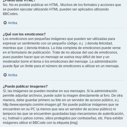
¿Puedo usar HTML?
No. No es posible publicar en HTML. Muchos de los formatos y acciones que
se pueden ejecutar utilizando HTML pueden ser aplicados utilizando
BBCodes.
Arriba
¿Qué son los emoticonos?
Los emoticonos son pequeñas imágenes que pueden ser utilizadas para
expresar un sentimiento con un pequeño código, e.j. :) denota felicidad,
mientras que :( denota tristeza. La lista completa de emoticones puede verse
en el formulario de publicación. Trate de no abusar del uso de emoticonos,
pues pueden hacer que un mensaje se vuelva muy difícil de leer y un
moderador borre el tema o los emoticones del mensaje. La administración
puede fijar un límite para el número de emoticones a utilizar en un mensaje.
Arriba
¿Puedo publicar imagenes?
Sí, las imágenes se pueden mostrar en sus mensajes. Si la administración
permite adjuntar archivos, puede subir la imagen directamente al foro. De otra
manera, debe guardar primero su foto en un servidor de acceso público, e.j.
http://www.ejemplo.com/mi-imagen.gif. No puede publicar imágenes que se
encuentren en su PC (a menos que sea un servidor de acceso público) ni
tampoco las que se encuentren guardadas bajo mecanismos de autenticación,
e.j. hotmail o yahoo correo, sitios protegidos por contraseñas, etc. Para exhibir
imágenes utilice el BBCode con la etiqueta [img].