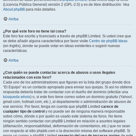
(Licencia Pública General) versión 2 (GPL-2.0) y es de libre distribución. Vea
About phpBB
para más detalles.
Arriba
¿Por qué este foro no tiene tal cosa?
Este foro fue escrito y licenciado a través de phpBB Limited. Si usted cree que
se debe añadir alguna característica por favor visite
Centro de phpBB Ideas
(en Inglés), donde se puede votar en ideas existentes o sugerir nuevas
características.
Arriba
¿Con quién se puede contactar acerca de abusos o usos ilegales
relacionados con este foro?
Cada uno de los administradores que figuran en la lista del grupo donde dice
“El Equipo” es un contacto apropiado para enviar sus quejas. Si así no obtiene
respuesta debería tratar de contactar con el dueño del dominio (efectúe una
búsqueda whois
) o, si este foro tiene correo sobre un dominio gratuito (Yahoo!,
gmail.com, hotmail.com, etc.), al departamento o administración de abusos de
ese servicio. Por favor, tenga en cuenta que phpBB Limited
carece de
cualquier tipo de control
y no puede ser de ninguna manera responsable
sobre cómo, dónde o por quién es usado este sistema de foros. No tiene
ningún sentido contactar con phpBB Limited en relación a asuntos legales
(difamación, responsabilidad, deformación de comentarios, etc.) que no sean
con respecto al sitio phpbb.com o la discreción misma del software phpBB. Si
envia un correo a phpBB Limited
respecto del uso de terceras partes
de este