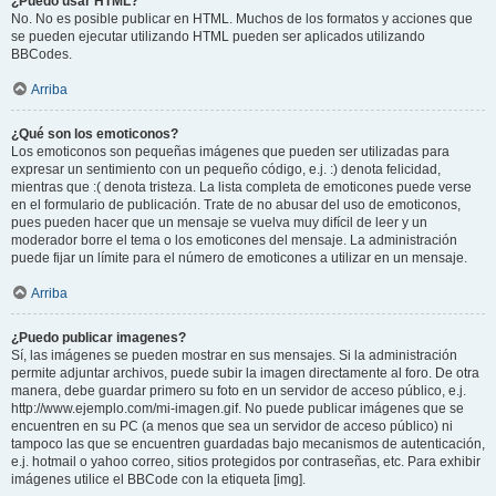
¿Puedo usar HTML?
No. No es posible publicar en HTML. Muchos de los formatos y acciones que
se pueden ejecutar utilizando HTML pueden ser aplicados utilizando
BBCodes.
Arriba
¿Qué son los emoticonos?
Los emoticonos son pequeñas imágenes que pueden ser utilizadas para
expresar un sentimiento con un pequeño código, e.j. :) denota felicidad,
mientras que :( denota tristeza. La lista completa de emoticones puede verse
en el formulario de publicación. Trate de no abusar del uso de emoticonos,
pues pueden hacer que un mensaje se vuelva muy difícil de leer y un
moderador borre el tema o los emoticones del mensaje. La administración
puede fijar un límite para el número de emoticones a utilizar en un mensaje.
Arriba
¿Puedo publicar imagenes?
Sí, las imágenes se pueden mostrar en sus mensajes. Si la administración
permite adjuntar archivos, puede subir la imagen directamente al foro. De otra
manera, debe guardar primero su foto en un servidor de acceso público, e.j.
http://www.ejemplo.com/mi-imagen.gif. No puede publicar imágenes que se
encuentren en su PC (a menos que sea un servidor de acceso público) ni
tampoco las que se encuentren guardadas bajo mecanismos de autenticación,
e.j. hotmail o yahoo correo, sitios protegidos por contraseñas, etc. Para exhibir
imágenes utilice el BBCode con la etiqueta [img].