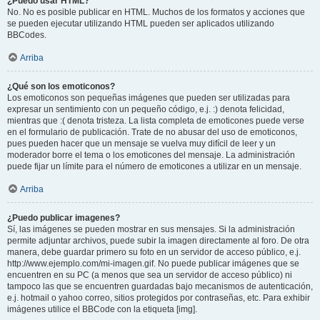
¿Puedo usar HTML?
No. No es posible publicar en HTML. Muchos de los formatos y acciones que
se pueden ejecutar utilizando HTML pueden ser aplicados utilizando
BBCodes.
Arriba
¿Qué son los emoticonos?
Los emoticonos son pequeñas imágenes que pueden ser utilizadas para
expresar un sentimiento con un pequeño código, e.j. :) denota felicidad,
mientras que :( denota tristeza. La lista completa de emoticones puede verse
en el formulario de publicación. Trate de no abusar del uso de emoticonos,
pues pueden hacer que un mensaje se vuelva muy difícil de leer y un
moderador borre el tema o los emoticones del mensaje. La administración
puede fijar un límite para el número de emoticones a utilizar en un mensaje.
Arriba
¿Puedo publicar imagenes?
Sí, las imágenes se pueden mostrar en sus mensajes. Si la administración
permite adjuntar archivos, puede subir la imagen directamente al foro. De otra
manera, debe guardar primero su foto en un servidor de acceso público, e.j.
http://www.ejemplo.com/mi-imagen.gif. No puede publicar imágenes que se
encuentren en su PC (a menos que sea un servidor de acceso público) ni
tampoco las que se encuentren guardadas bajo mecanismos de autenticación,
e.j. hotmail o yahoo correo, sitios protegidos por contraseñas, etc. Para exhibir
imágenes utilice el BBCode con la etiqueta [img].