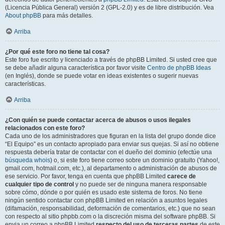
(Licencia Pública General) versión 2 (GPL-2.0) y es de libre distribución. Vea
About phpBB
para más detalles.
Arriba
¿Por qué este foro no tiene tal cosa?
Este foro fue escrito y licenciado a través de phpBB Limited. Si usted cree que
se debe añadir alguna característica por favor visite
Centro de phpBB Ideas
(en Inglés), donde se puede votar en ideas existentes o sugerir nuevas
características.
Arriba
¿Con quién se puede contactar acerca de abusos o usos ilegales
relacionados con este foro?
Cada uno de los administradores que figuran en la lista del grupo donde dice
“El Equipo” es un contacto apropiado para enviar sus quejas. Si así no obtiene
respuesta debería tratar de contactar con el dueño del dominio (efectúe una
búsqueda whois
) o, si este foro tiene correo sobre un dominio gratuito (Yahoo!,
gmail.com, hotmail.com, etc.), al departamento o administración de abusos de
ese servicio. Por favor, tenga en cuenta que phpBB Limited
carece de
cualquier tipo de control
y no puede ser de ninguna manera responsable
sobre cómo, dónde o por quién es usado este sistema de foros. No tiene
ningún sentido contactar con phpBB Limited en relación a asuntos legales
(difamación, responsabilidad, deformación de comentarios, etc.) que no sean
con respecto al sitio phpbb.com o la discreción misma del software phpBB. Si
envia un correo a phpBB Limited
respecto del uso de terceras partes
de este