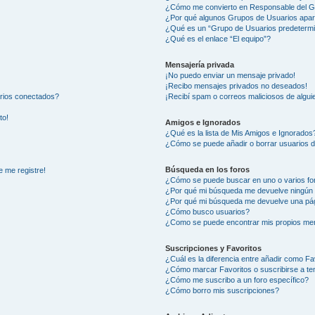
¿Cómo me convierto en Responsable del 
¿Por qué algunos Grupos de Usuarios apar
¿Qué es un “Grupo de Usuarios predeterm
¿Qué es el enlace “El equipo”?
Mensajería privada
¡No puedo enviar un mensaje privado!
¡Recibo mensajes privados no deseados!
arios conectados?
¡Recibí spam o correos maliciosos de alguie
to!
Amigos e Ignorados
¿Qué es la lista de Mis Amigos e Ignorados
¿Cómo se puede añadir o borrar usuarios d
Búsqueda en los foros
e me registre!
¿Cómo se puede buscar en uno o varios fo
¿Por qué mi búsqueda me devuelve ningún 
¿Por qué mi búsqueda me devuelve una pág
¿Cómo busco usuarios?
¿Como se puede encontrar mis propios me
Suscripciones y Favoritos
¿Cuál es la diferencia entre añadir como Fa
¿Cómo marcar Favoritos o suscribirse a t
¿Cómo me suscribo a un foro específico?
¿Cómo borro mis suscripciones?