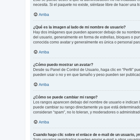
necesita. Si el paquete no existe, siéntase libre de hacer una
Arriba
¿Qué es la imagen al lado de mi nombre de usuario?
Hay dos imágenes que pueden aparecer debajo de su nombre de u
del usuario, generalmente en forma de estrellas, bloques o pu
conocida como avatar y generalmente es única o personal par
Arriba
¿Cómo puedo mostrar un avatar?
Desde su Panel de Control de Usuario, haga clic en “Perfil” pu
pueden usar o no y en que tamaño y peso pueden ser publicada
Arriba
¿Cómo se puede cambiar mi rango?
Los rangos aparecen debajo del nombre de usuario e indican la 
puede cambiar su rango directamente ya que está determinado po
consideran “spam”, no lo toleran, y moderadores o administrad
Arriba
Cuando hago clic sobre el enlace de e-mail de un usuario, ¡
Solo usuarios registrados pueden enviar e-mail a otros usuarios