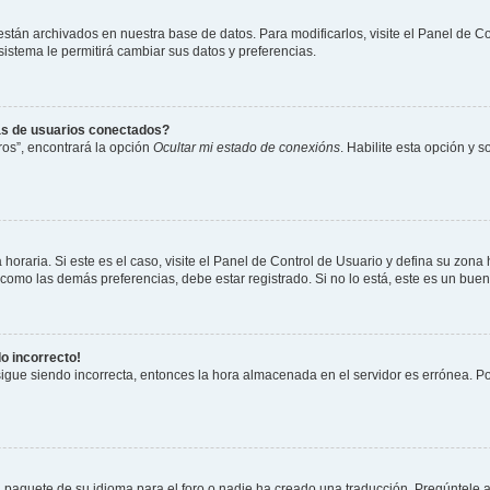
 están archivados en nuestra base de datos. Para modificarlos, visite el Panel de 
 sistema le permitirá cambiar sus datos y preferencias.
as de usuarios conectados?
os”, encontrará la opción
Ocultar mi estado de conexións
. Habilite esta opción y 
horaria. Si este es el caso, visite el Panel de Control de Usuario y defina su zona
 como las demás preferencias, debe estar registrado. Si no lo está, este es un bu
do incorrecto!
 sigue siendo incorrecta, entonces la hora almacenada en el servidor es errónea. P
 paquete de su idioma para el foro o nadie ha creado una traducción. Pregúntele a