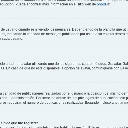
 traducción. Puede encontrar más información en el sitio web de
phpBB
®
suario cuando esté viendo los mensajes. Dependiendo de la plantilla que utilice
ntos, indicando la cantidad de mensajes publicados por usted o su estatus dentro
a cada usuario.
ede añadir un avatar utilizando uno de los siguientes cuatro métodos: Gravatar, Ga
s. En caso de que no este disponible la opción de avatar, comuníquese con La Ad
cantidad de publicaciones realizadas por el usuario o la posición del mismo dentr
r la administración. Por favor, no abuse de sus privilegios de publicación solo p
ores reducirán el número de publicaciones realizadas, llegando incluso a tomar me
me pide que me registre!
 a través del foro, si la administración habilita la opción. Esto es para prevenir e