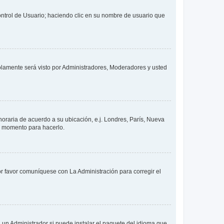
Control de Usuario; haciendo clic en su nombre de usuario que
solamente será visto por Administradores, Moderadores y usted
 horaria de acuerdo a su ubicación, e.j. Londres, París, Nueva
en momento para hacerlo.
or favor comuníquese con La Administración para corregir el
 un Administrador si puede instalar el paquete del idioma que