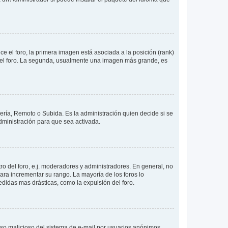
 el foro, la primera imagen está asociada a la posición (rank)
 del foro. La segunda, usualmente una imagen más grande, es
lería, Remoto o Subida. Es la administración quien decide si se
ministración para que sea activada.
o del foro, e.j. moderadores y administradores. En general, no
ara incrementar su rango. La mayoría de los foros lo
didas mas drásticas, como la expulsión del foro.
l uso malicioso del sistema de e-mail por usuarios anónimos.