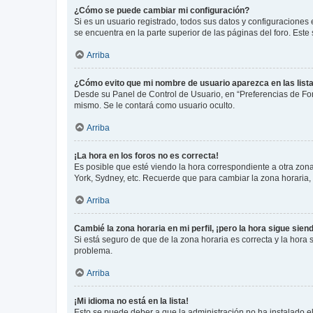
¿Cómo se puede cambiar mi configuración?
Si es un usuario registrado, todos sus datos y configuraciones
se encuentra en la parte superior de las páginas del foro. Este
Arriba
¿Cómo evito que mi nombre de usuario aparezca en las list
Desde su Panel de Control de Usuario, en “Preferencias de For
mismo. Se le contará como usuario oculto.
Arriba
¡La hora en los foros no es correcta!
Es posible que esté viendo la hora correspondiente a otra zona 
York, Sydney, etc. Recuerde que para cambiar la zona horaria,
Arriba
Cambié la zona horaria en mi perfil, ¡pero la hora sigue sien
Si está seguro de que de la zona horaria es correcta y la hora
problema.
Arriba
¡Mi idioma no está en la lista!
Esto se puede deber a que la administración no ha instalado el