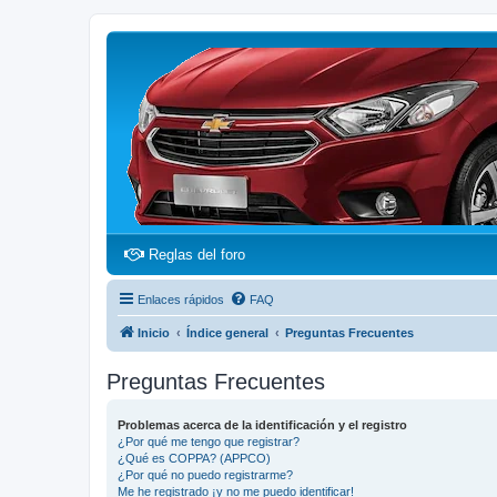
(Opens a new tab)
Reglas del foro
Enlaces rápidos
FAQ
Inicio
Índice general
Preguntas Frecuentes
Preguntas Frecuentes
Problemas acerca de la identificación y el registro
¿Por qué me tengo que registrar?
¿Qué es COPPA? (APPCO)
¿Por qué no puedo registrarme?
Me he registrado ¡y no me puedo identificar!