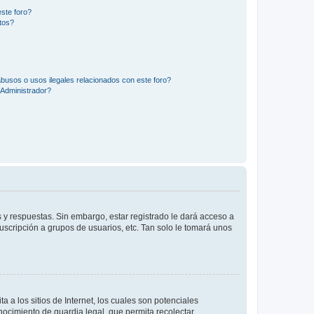
ste foro?
tos?
busos o usos ilegales relacionados con este foro?
Administrador?
 y respuestas. Sin embargo, estar registrado le dará acceso a
uscripción a grupos de usuarios, etc. Tan solo le tomará unos
a los sitios de Internet, los cuales son potenciales
onocimiento de guardia legal, que permita recolectar