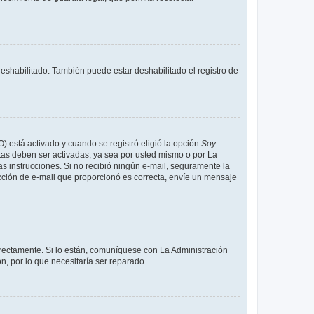
deshabilitado. También puede estar deshabilitado el registro de
O) está activado y cuando se registró eligió la opción
Soy
tas deben ser activadas, ya sea por usted mismo o por La
 las instrucciones. Si no recibió ningún e-mail, seguramente la
rección de e-mail que proporcionó es correcta, envíe un mensaje
rrectamente. Si lo están, comuníquese con La Administración
n, por lo que necesitaría ser reparado.