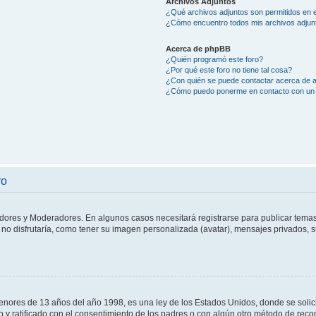
Archivos Adjuntos
¿Qué archivos adjuntos son permitidos en e
¿Cómo encuentro todos mis archivos adjun
Acerca de phpBB
¿Quién programó este foro?
¿Por qué este foro no tiene tal cosa?
¿Con quién se puede contactar acerca de a
¿Cómo puedo ponerme en contacto con un 
ro
adores y Moderadores. En algunos casos necesitará registrarse para publicar temas
no disfrutaría, como tener su imagen personalizada (avatar), mensajes privados, s
res de 13 años del año 1998, es una ley de los Estados Unidos, donde se solicita 
to y ratificado con el consentimiento de los padres o con algún otro método de rec