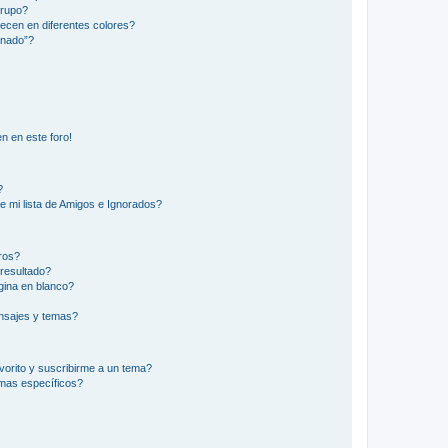
Grupo?
ecen en diferentes colores?
inado”?
n en este foro!
?
e mi lista de Amigos e Ignorados?
ros?
resultado?
ina en blanco?
nsajes y temas?
vorito y suscribirme a un tema?
emas específicos?