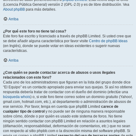
(Licencia Pública General) versión 2 (GPL-2.0) y es de libre distribución. Vea
About phpBB
para más detalles.
Arriba
¿Por qué este foro no tiene tal cosa?
Este foro fue escrito y licenciado a través de phpBB Limited. Si usted cree que
se debe añadir alguna característica por favor visite
Centro de phpBB Ideas
(en Inglés), donde se puede votar en ideas existentes o sugerir nuevas
características.
Arriba
¿Con quién se puede contactar acerca de abusos o usos ilegales
relacionados con este foro?
Cada uno de los administradores que figuran en la lista del grupo donde dice
“El Equipo” es un contacto apropiado para enviar sus quejas. Si así no obtiene
respuesta debería tratar de contactar con el dueño del dominio (efectúe una
búsqueda whois
) o, si este foro tiene correo sobre un dominio gratuito (Yahoo!,
gmail.com, hotmail.com, etc.), al departamento o administración de abusos de
ese servicio. Por favor, tenga en cuenta que phpBB Limited
carece de
cualquier tipo de control
y no puede ser de ninguna manera responsable
sobre cómo, dónde o por quién es usado este sistema de foros. No tiene
ningún sentido contactar con phpBB Limited en relación a asuntos legales
(difamación, responsabilidad, deformación de comentarios, etc.) que no sean
con respecto al sitio phpbb.com o la discreción misma del software phpBB. Si
envia un correo a phpBB Limited
respecto del uso de terceras partes
de este