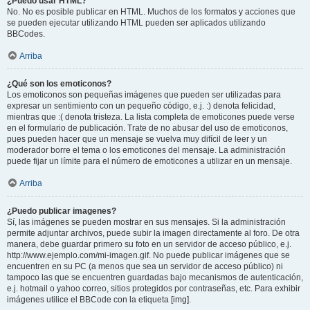
¿Puedo usar HTML?
No. No es posible publicar en HTML. Muchos de los formatos y acciones que
se pueden ejecutar utilizando HTML pueden ser aplicados utilizando
BBCodes.
Arriba
¿Qué son los emoticonos?
Los emoticonos son pequeñas imágenes que pueden ser utilizadas para
expresar un sentimiento con un pequeño código, e.j. :) denota felicidad,
mientras que :( denota tristeza. La lista completa de emoticones puede verse
en el formulario de publicación. Trate de no abusar del uso de emoticonos,
pues pueden hacer que un mensaje se vuelva muy difícil de leer y un
moderador borre el tema o los emoticones del mensaje. La administración
puede fijar un límite para el número de emoticones a utilizar en un mensaje.
Arriba
¿Puedo publicar imagenes?
Sí, las imágenes se pueden mostrar en sus mensajes. Si la administración
permite adjuntar archivos, puede subir la imagen directamente al foro. De otra
manera, debe guardar primero su foto en un servidor de acceso público, e.j.
http://www.ejemplo.com/mi-imagen.gif. No puede publicar imágenes que se
encuentren en su PC (a menos que sea un servidor de acceso público) ni
tampoco las que se encuentren guardadas bajo mecanismos de autenticación,
e.j. hotmail o yahoo correo, sitios protegidos por contraseñas, etc. Para exhibir
imágenes utilice el BBCode con la etiqueta [img].